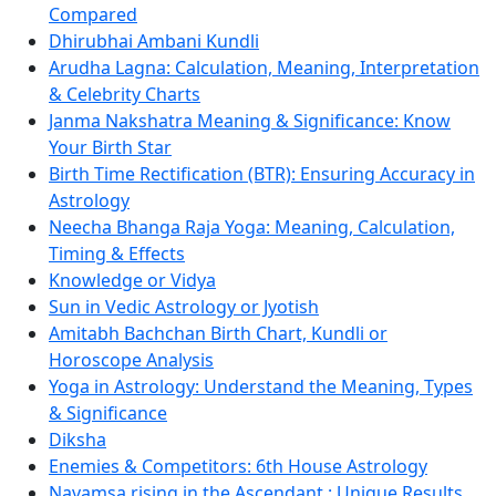
Compared
Dhirubhai Ambani Kundli
Arudha Lagna: Calculation, Meaning, Interpretation
& Celebrity Charts
Janma Nakshatra Meaning & Significance: Know
Your Birth Star
Birth Time Rectification (BTR): Ensuring Accuracy in
Astrology
Neecha Bhanga Raja Yoga: Meaning, Calculation,
Timing & Effects
Knowledge or Vidya
Sun in Vedic Astrology or Jyotish
Amitabh Bachchan Birth Chart, Kundli or
Horoscope Analysis
Yoga in Astrology: Understand the Meaning, Types
& Significance
Diksha
Enemies & Competitors: 6th House Astrology
Navamsa rising in the Ascendant : Unique Results